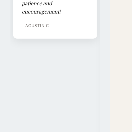
estuvieron siempre bien
organizadas y se
aprovecharon mucho. Lo
que más destaco es que Kari
se tomaba un momento en
cada clase para hablar
conmigo de manera más
relajada, y en esas charlas
sentí que aprendí un
montón.Kari tiene un
método de tareas, para mí
perfecto, porque deja la
tarea y te da tiempo a que te
organices y la hagas.
Aproximadamente para la
siguiente clase. Practicamos