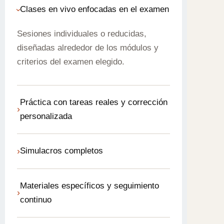
Clases en vivo enfocadas en el examen
›
Sesiones individuales o reducidas,
diseñadas alrededor de los módulos y
criterios del examen elegido.
Práctica con tareas reales y corrección
›
personalizada
Ejercicios del mismo tipo y nivel que
›
Simulacros completos
aparecen en el examen, con corrección
detallada basada en los mismos rubros
Exámenes de práctica en condiciones
de evaluación.
Materiales específicos y seguimiento
reales para trabajar la gestión del tiempo
›
continuo
y reducir la ansiedad el día del examen.
Recursos desarrollados para cada